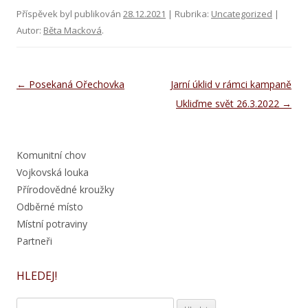
Příspěvek byl publikován
28.12.2021
| Rubrika:
Uncategorized
|
Autor:
Běta Macková
.
Navigace pro příspěvky
←
Posekaná Ořechovka
Jarní úklid v rámci kampaně
Ukliďme svět 26.3.2022
→
Komunitní chov
Vojkovská louka
Přírodovědné kroužky
Odběrné místo
Místní potraviny
Partneři
HLEDEJ!
Vyhledávání