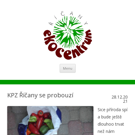
Ekocentrum Říčany
ekologie a environmentální výchova v Říčanech a okolí
Přejít k obsahu webu
Menu
KPZ Říčany se probouzí
28.12.20
21
Sice příroda spí
a bude ještě
dlouhoo trvat
než nám