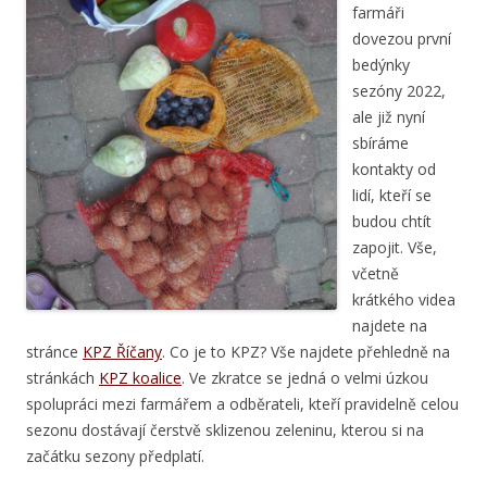
farmáři
dovezou první
bedýnky
sezóny 2022,
ale již nyní
sbíráme
kontakty od
lidí, kteří se
budou chtít
zapojit. Vše,
včetně
krátkého videa
najdete na
stránce
KPZ Říčany
. Co je to KPZ? Vše najdete přehledně na
stránkách
KPZ koalice
. Ve zkratce se jedná o velmi úzkou
spolupráci mezi farmářem a odběrateli, kteří pravidelně celou
sezonu dostávají čerstvě sklizenou zeleninu, kterou si na
začátku sezony předplatí.